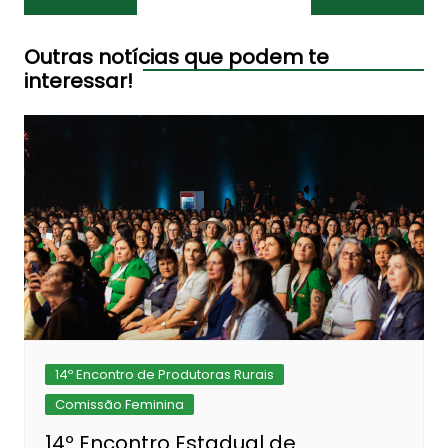
de
Post
Outras notícias que podem te
interessar!
14º Encontro de Produtoras Rurais
Comissão Feminina
14º Encontro Estadual de