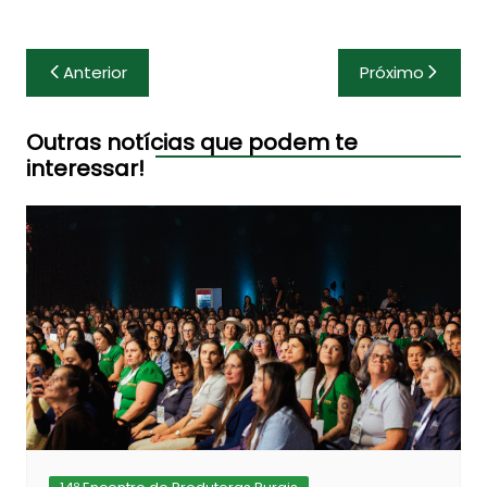
Navegação
Anterior
Próximo
de
Post
Outras notícias que podem te
interessar!