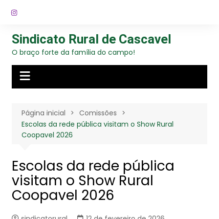
Ir
para
o
Sindicato Rural de Cascavel
conteúdo
O braço forte da família do campo!
Página inicial
Comissões
Escolas da rede pública visitam o Show Rural
Coopavel 2026
Escolas da rede pública
visitam o Show Rural
Coopavel 2026
sindicatorural
12 de fevereiro de 2026