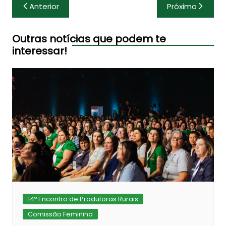
Navegação
Anterior
Próximo
de
Post
Outras notícias que podem te
interessar!
14º Encontro de Produtoras Rurais
Comissão Feminina