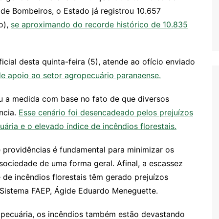
de Bombeiros, o Estado já registrou 10.657
o),
se aproximando do recorde histórico de 10.835
cial desta quinta-feira (5), atende ao ofício enviado
e apoio ao setor agropecuário paranaense.
u a medida com base no fato de que diversos
ncia.
Esse cenário foi desencadeado pelos prejuízos
ia e o elevado índice de incêndios florestais.
providências é fundamental para minimizar os
ociedade de uma forma geral. Afinal, a escassez
 de incêndios florestais têm gerado prejuízos
o Sistema FAEP, Ágide Eduardo Meneguette.
pecuária, os incêndios também estão devastando