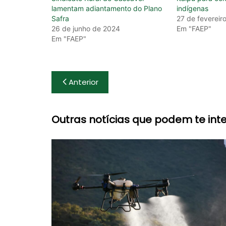
lamentam adiantamento do Plano
indígenas
Safra
27 de fevereir
26 de junho de 2024
Em "FAEP"
Em "FAEP"
Navegação
Anterior
de
Post
Outras notícias que podem te inte