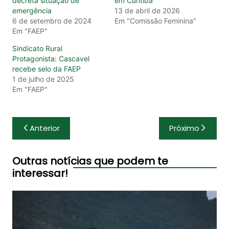
decreta situação de
em Curitiba
emergência
13 de abril de 2026
6 de setembro de 2024
Em "Comissão Feminina"
Em "FAEP"
Sindicato Rural
Protagonista: Cascavel
recebe selo da FAEP
1 de julho de 2025
Em "FAEP"
Navegação
Anterior
Próximo
de
Post
Outras notícias que podem te
interessar!