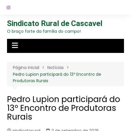
Ir
para
o
Sindicato Rural de Cascavel
conteúdo
O braço forte da família do campo!
Página inicial
Notícias
Pedro Lupion participará do 13º Encontro de
Produtoras Rurais
Pedro Lupion participará do
13º Encontro de Produtoras
Rurais
sindicatorural
3 de setembro de 2025