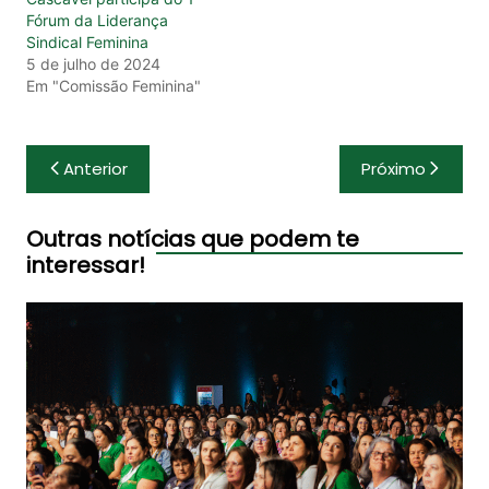
Fórum da Liderança
Sindical Feminina
5 de julho de 2024
Em "Comissão Feminina"
Navegação
Anterior
Próximo
de
Post
Outras notícias que podem te
interessar!