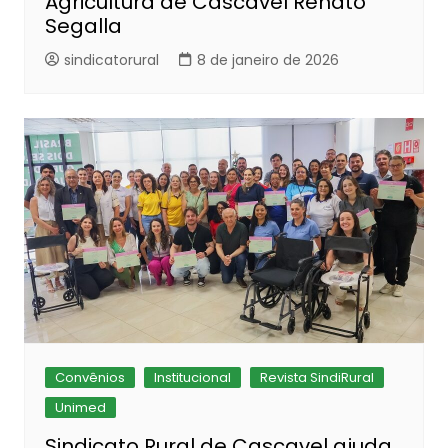
Agricultura de Cascavel Renato
Segalla
sindicatorural
8 de janeiro de 2026
Convênios
Institucional
Revista SindiRural
Unimed
Sindicato Rural de Cascavel ajuda