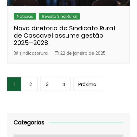
Notícias
Revista SindiRural
Nova diretoria do Sindicato Rural
de Cascavel assume gestão
2025–2028
sindicatorural
22 de janeiro de 2025
Paginação
1
2
3
4
Próximo
de
posts
Categorias