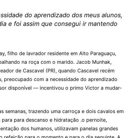
cessidade do aprendizado dos meus alunos,
ia e foi assim que consegui ir mantendo
, filho de lavrador residente em Alto Paraguaçu,
trabalhando na roça com o marido. Jacob Munhak,
ereador de Cascavel (PR), quando Cascavel recém
açu, preocupado com a necessidade do aprendizado
or disponível — incentivou o primo Victor a mudar-
s semanas, trazendo uma carroça e dois cavalos em
 para para descanso e hidratação .o pernoite,
imentação dos humanos, utilizavam panelas grandes
o refeição para o momento e para o dia seguinte. A