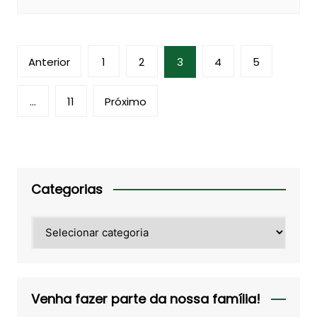
Paginação
Anterior
1
2
3
4
5
de
posts
…
11
Próximo
Categorias
Categorias
Venha fazer parte da nossa família!