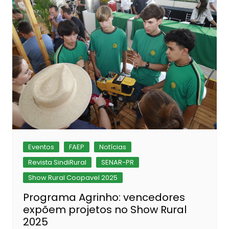
Eventos
FAEP
Notícias
Revista SindiRural
SENAR-PR
Show Rural Coopavel 2025
Programa Agrinho: vencedores
expõem projetos no Show Rural
2025