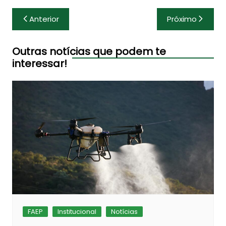
Navegação
Anterior
Próximo
de
Post
Outras notícias que podem te
interessar!
FAEP
Institucional
Notícias