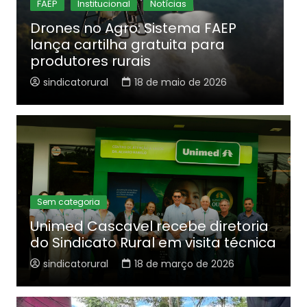
Comissão Feminina
Comissões
FAEP
Comissão de Mulheres da FAEP
1
mobiliza lideranças em Curitiba
P
sindicatorural
13 de abril de 2026
Sem categoria
Unimed Cascavel recebe diretoria
do Sindicato Rural em visita técnica
sindicatorural
18 de março de 2026