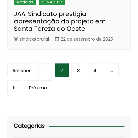
Notícias
SENAR-PR
JAA: Sindicato prestigia
apresentação do projeto em
Santa Tereza do Oeste
sindicatorural
22 de setembro de 2025
Paginação
Anterior
1
2
3
4
…
de
posts
11
Próximo
Categorias