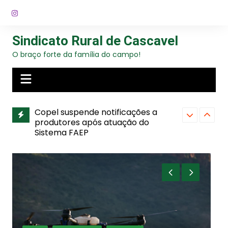
Ir
para
o
Sindicato Rural de Cascavel
conteúdo
O braço forte da família do campo!
Copel suspende notificações a
produtores após atuação do
Sistema FAEP
Sindicato in
Sindicato Rural de Cascavel apoia
entre produ
projeto de educação infantil no
falta de ene
agronegócio